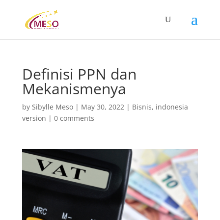
Definisi PPN dan
Mekanismenya
by
Sibylle Meso
|
May 30, 2022
|
Bisnis
,
indonesia
version
|
0 comments