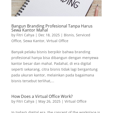
Bangun Branding Profesional Tanpa Harus
Sewa Kantor Mahal
by
Fitri Cahya
|
Dec 18, 2025
|
Bisnis
,
Serviced
Office
,
Sewa Kantor
,
Virtual Office
Banyak pelaku bisnis berpikir bahwa branding
profesional hanya bisa dibangun dengan menyewa
kantor besar dan mahal. Padahal, di era digital
seperti sekarang, citra bisnis tidak lagi bergantung
pada ukuran kantor, melainkan pada bagaimana
bisnis tersebut terlihat,...
How Does a Virtual Office Work?
by
Fitri Cahya
|
May 26, 2025
|
Virtual Office
In today’s digital era, the concept of the workplace is