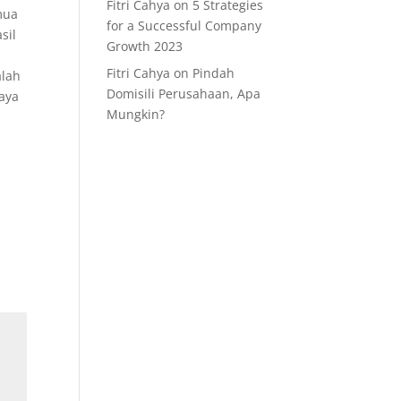
Fitri Cahya
on
5 Strategies
mua
for a Successful Company
sil
Growth 2023
Fitri Cahya
on
Pindah
alah
Domisili Perusahaan, Apa
iaya
Mungkin?